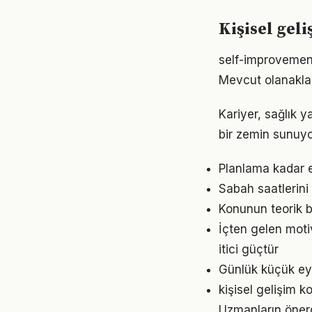
Kişisel geli
self-improvement
Mevcut olanaklarl
Kariyer, sağlık y
bir zemin sunuyor
Planlama kadar es
Sabah saatlerini 
Konunun teorik b
İçten gelen moti
itici güçtür
Günlük küçük eyl
kişisel gelişim k
Uzmanların önerd