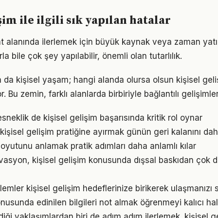
şim ile ilgili sık yapılan hatalar
 alanında ilerlemek için büyük kaynak veya zaman yatırı
a bile çok şey yapılabilir, önemli olan tutarlılık.
a da kişisel yaşam; hangi alanda olursa olsun kişisel geliş
. Bu zemin, farklı alanlarda birbiriyle bağlantılı gelişimler
neklik de kişisel gelişim başarısında kritik rol oynar
kişisel gelişim pratiğine ayırmak günün geri kalanını daha
oyutunu anlamak pratik adımları daha anlamlı kılar
vasyon, kişisel gelişim konusunda dışsal baskıdan çok d
emler kişisel gelişim hedeflerinize birikerek ulaşmanızı 
onusunda edinilen bilgileri not almak öğrenmeyi kalıcı hal
iği yaklaşımlardan biri de adım adım ilerlemek. kişisel g