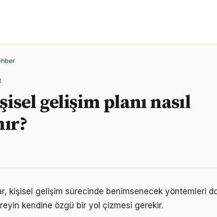
ehber
R
işisel gelişim planı nasıl
nır?
klar, kişisel gelişim sürecinde benimsenecek yöntemleri do
reyin kendine özgü bir yol çizmesi gerekir.