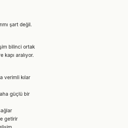
mı şart değil.
im bilinci ortak
e kapı aralıyor.
 verimli kılar
aha güçlü bir
sağlar
e getirir
elişim