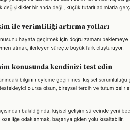
eğişiklikler bir anda değil, küçük tutarlı adımlarla gerç
şim ile verimliliği artırma yolları
 konusunu hayata geçirmek için doğru zamanı beklemeye 
men atmak, ilerleyen süreçte büyük fark oluşturuyor.
işim konusunda kendinizi test edin
lanındaki bilginin eyleme geçirilmesi kişisel sorumluluğu g
estekleyici olursa olsun, bireysel tercih ve tutum belirl
çısından bakıldığında, kişisel gelişim sürecinde yeni bec
u özelliğe odaklanmak, başarıya giden yolu kısaltabilir.