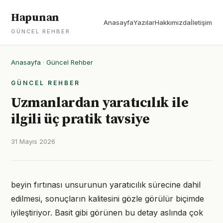
Hapunan
Anasayfa
Yazılar
Hakkımızda
İletişim
GÜNCEL REHBER
Anasayfa
·
Güncel Rehber
GÜNCEL REHBER
Uzmanlardan yaratıcılık ile
ilgili üç pratik tavsiye
31 Mayıs 2026
beyin fırtınası unsurunun yaratıcılık sürecine dahil
edilmesi, sonuçların kalitesini gözle görülür biçimde
iyileştiriyor. Basit gibi görünen bu detay aslında çok