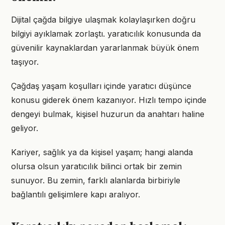
Dijital çağda bilgiye ulaşmak kolaylaşırken doğru
bilgiyi ayıklamak zorlaştı. yaratıcılık konusunda da
güvenilir kaynaklardan yararlanmak büyük önem
taşıyor.
Çağdaş yaşam koşulları içinde yaratıcı düşünce
konusu giderek önem kazanıyor. Hızlı tempo içinde
dengeyi bulmak, kişisel huzurun da anahtarı haline
geliyor.
Kariyer, sağlık ya da kişisel yaşam; hangi alanda
olursa olsun yaratıcılık bilinci ortak bir zemin
sunuyor. Bu zemin, farklı alanlarda birbiriyle
bağlantılı gelişimlere kapı aralıyor.