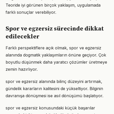
Teoride iyi görünen birçok yaklaşım, uygulamada
farklı sonuçlar verebiliyor.
Spor ve egzersiz sürecinde dikkat
edilecekler
Farklı perspektiflere açık olmak, spor ve egzersiz
alanında dogmatik yaklaşımların önüne geçiyor. Çok
boyutlu düşünmek daha yaratıcı çözümler üretmeye
zemin hazırlıyor.
spor ve egzersiz alanında bilinç düzeyini artırmak,
gündelik kararların kalitesini de yükseltiyor. Bilginin
davranışa dönüşmesi ise asıl dönüşümü başlatıyor.
spor ve egzersiz konusundaki küçük başarılar