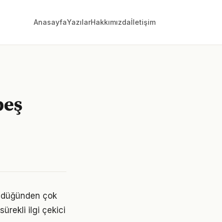
Anasayfa
Yazılar
Hakkımızda
İletişim
beş
üldüğünden çok
ürekli ilgi çekici