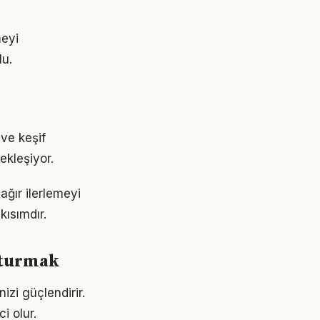
meyi
lu.
ve keşif
ekleşiyor.
ğır ilerlemeyi
ısımdır.
uşturmak
izi güçlendirir.
i olur.