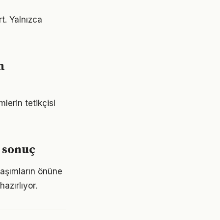
t. Yalnızca
m
erin tetikçisi
 sonuç
laşımların önüne
azırlıyor.