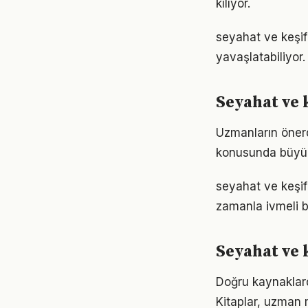
kılıyor.
seyahat ve keşif
yavaşlatabiliyor.
Seyahat ve 
Uzmanların önerd
konusunda büyük d
seyahat ve keşif
zamanla ivmeli b
Seyahat ve 
Doğru kaynaklarda
Kitaplar, uzman m