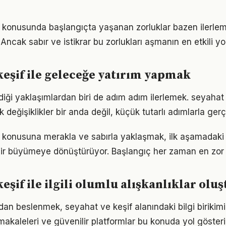
 konusunda başlangıçta yaşanan zorluklar bazen ilerle
 Ancak sabır ve istikrar bu zorlukları aşmanın en etkili yo
keşif ile geleceğe yatırım yapmak
iği yaklaşımlardan biri de adım adım ilerlemek. seyahat 
eğişiklikler bir anda değil, küçük tutarlı adımlarla gerç
 konusuna merakla ve sabırla yaklaşmak, ilk aşamadaki a
ir büyümeye dönüştürüyor. Başlangıç her zaman en zor k
keşif ile ilgili olumlu alışkanlıklar ol
n beslenmek, seyahat ve keşif alanındaki bilgi birikimin
akaleleri ve güvenilir platformlar bu konuda yol gösteric