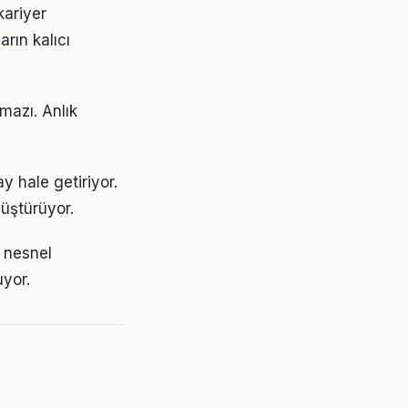
ariyer
rın kalıcı
mazı. Anlık
y hale getiriyor.
üştürüyor.
 nesnel
uyor.