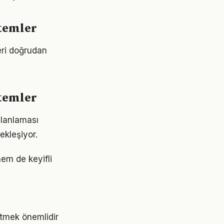
ntemler
eri doğrudan
ntemler
planlaması
ekleşiyor.
em de keyifli
etmek önemlidir