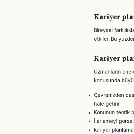
Kariyer pla
Bireysel farklıl
etkiler. Bu yüzde
Kariyer pla
Uzmanların önerd
konusunda büyük d
Çevrenizden dest
hale getirir
Konunun teorik b
İlerlemeyi görse
kariyer planlamas