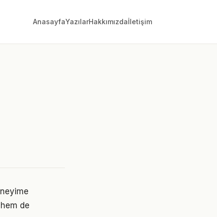
Anasayfa
Yazılar
Hakkımızda
İletişim
deneyime
 hem de