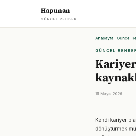
Hapunan
GÜNCEL REHBER
Anasayfa
·
Güncel R
GÜNCEL REHBE
Kariyer
kaynakl
15 Mayıs 2026
Kendi kariyer pl
dönüştürmek müm