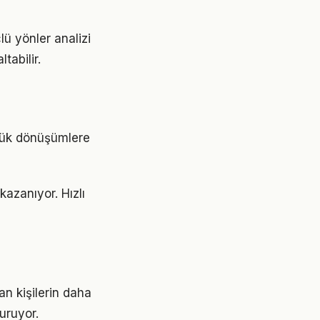
lü yönler analizi
tabilir.
üyük dönüşümlere
azanıyor. Hızlı
an kişilerin daha
turuyor.