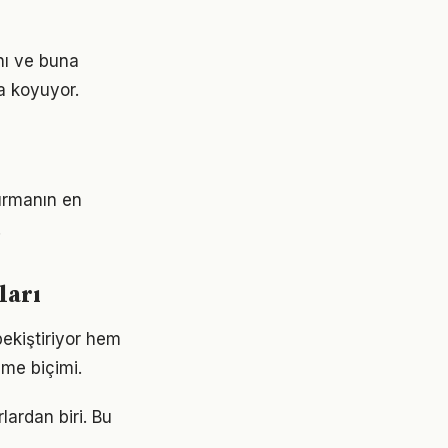
nı ve buna
a koyuyor.
turmanın en
.
ları
ekiştiriyor hem
nme biçimi.
lardan biri. Bu