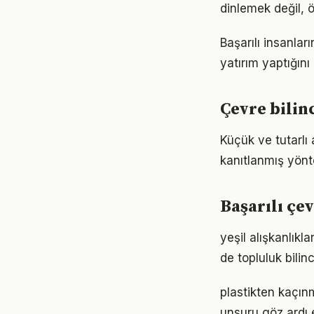
dinlemek değil, ö
Başarılı insanla
yatırım yaptığın
Çevre bilin
Küçük ve tutarlı
kanıtlanmış yönt
Başarılı çe
yeşil alışkanlık
de topluluk bilin
plastikten kaçınm
unsuru göz ardı 