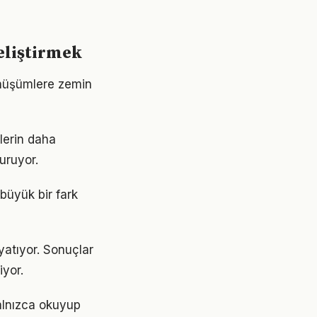
eliştirmek
önüşümlere zemin
ilerin daha
turuyor.
 büyük bir fark
yatıyor. Sonuçlar
yor.
Yalnızca okuyup