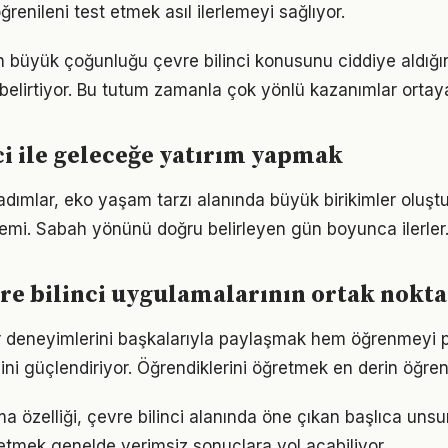
ğrenileni test etmek asıl ilerlemeyi sağlıyor.
rın büyük çoğunluğu çevre bilinci konusunu ciddiye aldığı
ı belirtiyor. Bu tutum zamanla çok yönlü kazanımlar ortay
ci ile geleceğe yatırım yapmak
 adımlar, eko yaşam tarzı alanında büyük birikimler oluş
emi. Sabah yönünü doğru belirleyen gün boyunca ilerler
vre bilinci uygulamalarının ortak nokta
lar deneyimlerini başkalarıyla paylaşmak hem öğrenmeyi p
cini güçlendiriyor. Öğrendiklerini öğretmek en derin öğre
a özelliği, çevre bilinci alanında öne çıkan başlıca unsur
etmek genelde verimsiz sonuçlara yol açabiliyor.